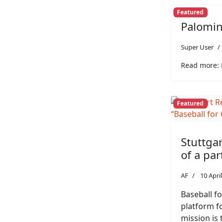
Featured
Palomin
Super User
Read more: P
Featured
Stuttga
of a par
AF
10 Apri
Baseball f
platform f
mission is