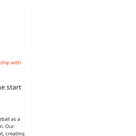
e start
ball as a
on. Our
t, creating