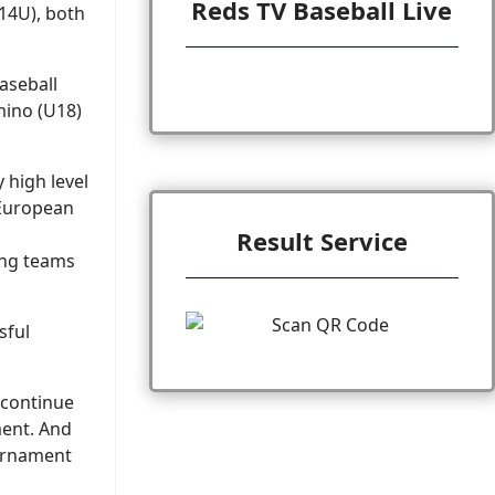
Reds TV Baseball Live
(14U), both
aseball
mino (U18)
 high level
 European
Result Service
ning teams
sful
 continue
ment. And
urnament