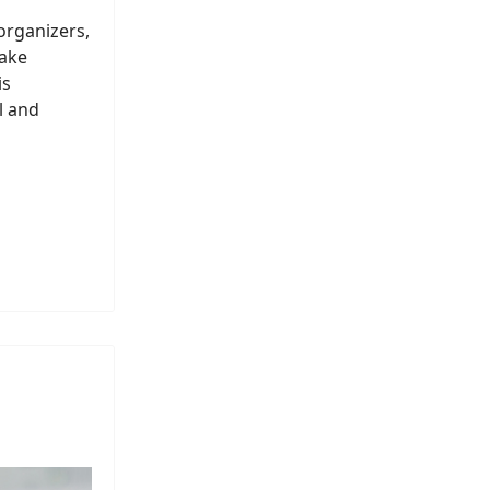
organizers,
make
is
l and