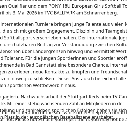
an Qualifier und dem PONY 18U European Girls Softball 
ril bis 3. Mai 2026 im TVC BALLPARK am Schnarrenberg.
 internationalen Turniere bringen junge Talente aus vielen 
die sich mit großem Engagement, Disziplin und Teamgeis
d Softballsport verschrieben haben. Der internationale Ju
nen unschätzbaren Beitrag zur Verständigung zwischen Kultu
Menschen über Ländergrenzen hinweg und vermittelt Wert
d Toleranz. Für die jungen Sportlerinnen und Sportler eröff
henende in Bad Cannstatt eine besondere Chance, internat
n zu erleben, neue Kontakte zu knüpfen und Freundscha
zen hinweg zu schließen. Dieser Austausch bereichert alle 
den sportlichen Wettbewerb hinaus.
ngagierte Nachwuchsarbeit der Stuttgart Reds beim TV Can
te. Mit einer stetig wachsenden Zahl an Mitgliedern in der
teilung und zahlreichen sportlichen Erfolgen haben sie sich
or the operation of the site, while others help us to improv
en Platz in der europäischen Baseballszene erarbeitet.
not. Please note that if you reject them, you may not be able