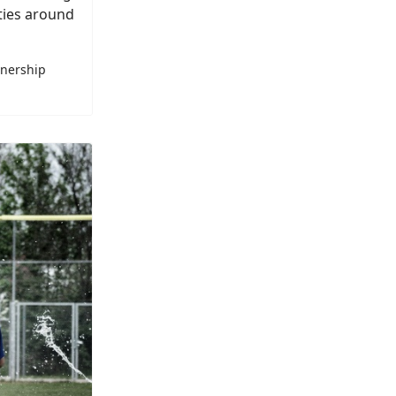
ties around
tnership