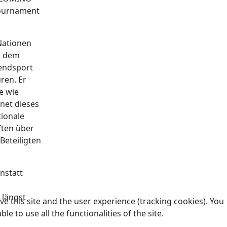
Tournament
Nationen
t dem
gendsport
ren. Er
e wie
net dieses
ionale
ften über
Beteiligten
nstatt
 längst
e this site and the user experience (tracking cookies). You
 to use all the functionalities of the site.