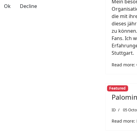
Mein beson
Ok
Decline
Organisati
die mit ih
dieses jäh
zu können.
Fans. Ich 
Erfahrunge
Stuttgart.
Read more: 
Featured
Palomin
ID
05 Octo
Read more: 