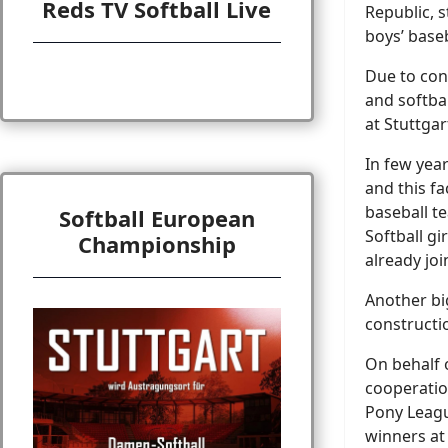
Reds TV Softball Live
Republic, 
boys’ baseb
Due to con
and softba
at Stuttgar
In few year
and this fa
baseball t
Softball European
Softball gi
Championship
already jo
Another bi
constructi
On behalf 
cooperatio
Pony Leagu
winners at