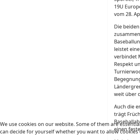
19U Europe
vom 28. Ap
Die beiden
zusammen, 
Baseballun
leistet ei
verbindet 
Respekt un
Turnierwoc
Begegnunge
Ländergren
weit über 
Auch die e
trägt Früch
Baseballab
We use cookies on our website. Some of them are essential f
einen fest
can decide for yourself whether you want to allow cookies or 