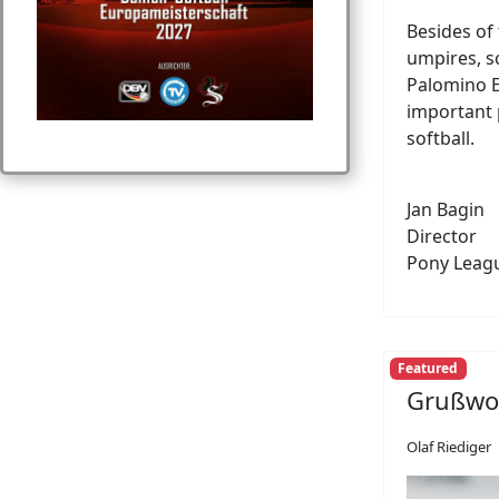
Besides of 
umpires, s
Palomino E
important 
softball.
Jan Bagin
Director
Pony Leag
Featured
Grußwor
Olaf Riediger