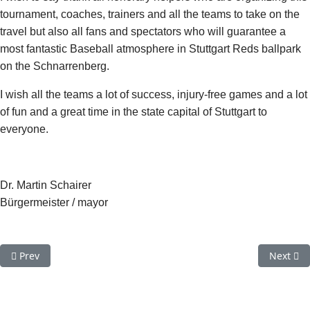
tournament, coaches, trainers and all the teams to take on the
travel but also all fans and spectators who will guarantee a
most fantastic Baseball atmosphere in Stuttgart Reds ballpark
on the Schnarrenberg.
I wish all the teams a lot of success, injury-free games and a lot
of fun and a great time in the state capital of Stuttgart to
everyone.
Dr. Martin Schairer
Bürgermeister / mayor
Previous article: Game #1: Paris University Club vs Stuttgart Red
Next art
Prev
Next