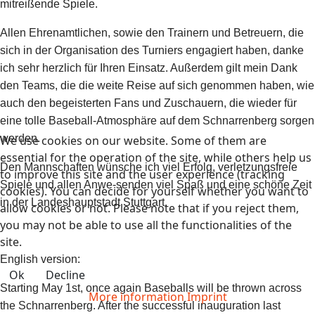
mitreißende Spiele.
Allen Ehrenamtlichen, sowie den Trainern und Betreuern, die
sich in der Organisation des Turniers engagiert haben, danke
ich sehr herzlich für Ihren Einsatz. Außerdem gilt mein Dank
den Teams, die die weite Reise auf sich genommen haben, wie
auch den begeisterten Fans und Zuschauern, die wieder für
eine tolle Baseball-Atmosphäre auf dem Schnarrenberg sorgen
werden.
We use cookies on our website. Some of them are
essential for the operation of the site, while others help us
Den Mannschaften wünsche ich viel Erfolg, verletzungsfreie
to improve this site and the user experience (tracking
Spiele und allen Anwe-senden viel Spaß und eine schöne Zeit
cookies). You can decide for yourself whether you want to
in der Landeshauptstadt Stuttgart.
allow cookies or not. Please note that if you reject them,
you may not be able to use all the functionalities of the
site.
English version:
Ok
Decline
Starting May 1st, once again Baseballs will be thrown across
More information
Imprint
the Schnarrenberg. After the successful inauguration last